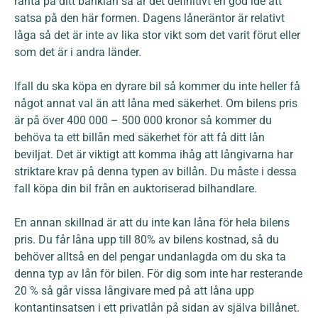
ränta på ditt banklån så är det definitivt en god idé att
satsa på den här formen. Dagens låneräntor är relativt
låga så det är inte av lika stor vikt som det varit förut eller
som det är i andra länder.
Ifall du ska köpa en dyrare bil så kommer du inte heller få
något annat val än att låna med säkerhet. Om bilens pris
är på över 400 000 – 500 000 kronor så kommer du
behöva ta ett billån med säkerhet för att få ditt lån
beviljat. Det är viktigt att komma ihåg att långivarna har
striktare krav på denna typen av billån. Du måste i dessa
fall köpa din bil från en auktoriserad bilhandlare.
En annan skillnad är att du inte kan låna för hela bilens
pris. Du får låna upp till 80% av bilens kostnad, så du
behöver alltså en del pengar undanlagda om du ska ta
denna typ av lån för bilen. För dig som inte har resterande
20 % så går vissa långivare med på att låna upp
kontantinsatsen i ett privatlån på sidan av själva billånet.