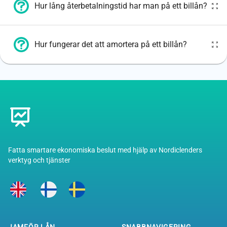
Hur lång återbetalningstid har man på ett billån?
Hur fungerar det att amortera på ett billån?
Footer
Fatta smartare ekonomiska beslut med hjälp av Nordiclenders
verktyg och tjänster
JAMFÖR LÅN
SNABBNAVIGERING