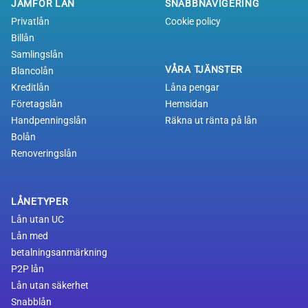
JAMFÖR LÅN
SNABBNAVIGERING
Privatlån
Cookie policy
Billån
Samlingslån
VÅRA TJÄNSTER
Blancolån
Kreditlån
Låna pengar
Företagslån
Hemsidan
Handpenningslån
Räkna ut ränta på lån
Bolån
Renoveringslån
LÅNETYPER
Lån utan UC
Lån med
betalningsanmärkning
P2P lån
Lån utan säkerhet
Snabblån