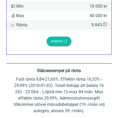
💵
Min
10 000 kr
💰
Max
40 000 kr
📈
Ränta
9.84%
ANSÖK
Räkneexempel på ränta
Fast ränta 9,84-21,60%. Effektiv ränta 16,33% -
29,99% (2018-01-02). Totalt belopp att betala 16
262 - 22 064:-. Löptid min 12-max 84 mån. Max
effektiv ränta 29,99%. Administrationsavgift
tillkommer utöver månadsbeloppet (19:-/mån vid
autogiro, annars 39:-/mån).