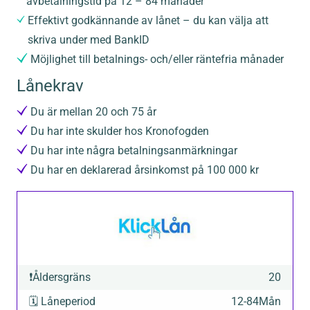
avbetalningstid på 12 – 84 månader
Effektivt godkännande av lånet – du kan välja att
skriva under med BankID
Möjlighet till betalnings- och/eller räntefria månader
Lånekrav
Du är mellan 20 och 75 år
Du har inte skulder hos Kronofogden
Du har inte några betalningsanmärkningar
Du har en deklarerad årsinkomst på 100 000 kr
❗
Åldersgräns
20
🗓️
Låneperiod
12
-
84
Mån