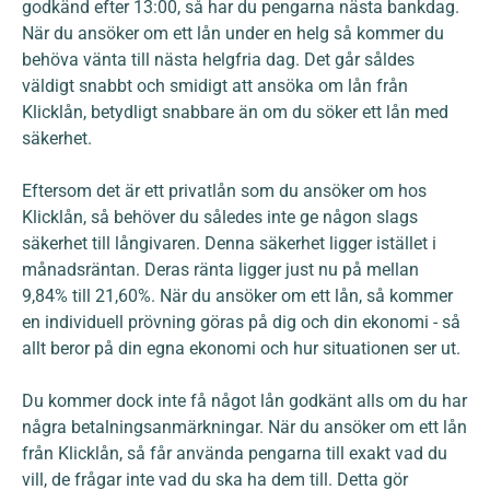
godkänd efter 13:00, så har du pengarna nästa bankdag.
När du ansöker om ett lån under en helg så kommer du
behöva vänta till nästa helgfria dag. Det går såldes
väldigt snabbt och smidigt att ansöka om lån från
Klicklån, betydligt snabbare än om du söker ett lån med
säkerhet.
Eftersom det är ett privatlån som du ansöker om hos
Klicklån, så behöver du således inte ge någon slags
säkerhet till långivaren. Denna säkerhet ligger istället i
månadsräntan. Deras ränta ligger just nu på mellan
9,84% till 21,60%. När du ansöker om ett lån, så kommer
en individuell prövning göras på dig och din ekonomi - så
allt beror på din egna ekonomi och hur situationen ser ut.
Du kommer dock inte få något lån godkänt alls om du har
några betalningsanmärkningar. När du ansöker om ett lån
från Klicklån, så får använda pengarna till exakt vad du
vill, de frågar inte vad du ska ha dem till. Detta gör