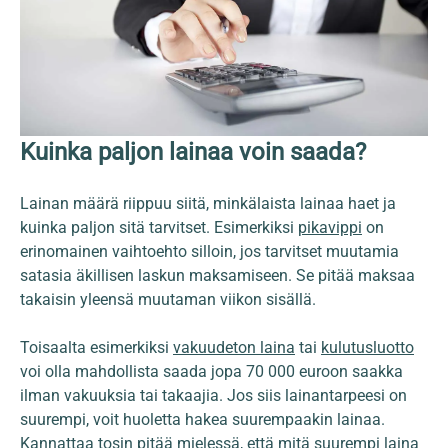
Kuinka paljon lainaa voin saada?
Lainan määrä riippuu siitä, minkälaista lainaa haet ja
kuinka paljon sitä tarvitset. Esimerkiksi
pikavippi
on
erinomainen vaihtoehto silloin, jos tarvitset muutamia
satasia äkillisen laskun maksamiseen. Se pitää maksaa
takaisin yleensä muutaman viikon sisällä.
Toisaalta esimerkiksi
vakuudeton laina
tai
kulutusluotto
voi olla mahdollista saada jopa 70 000 euroon saakka
ilman vakuuksia tai takaajia. Jos siis lainantarpeesi on
suurempi, voit huoletta hakea suurempaakin lainaa.
Kannattaa tosin pitää mielessä, että mitä suurempi laina