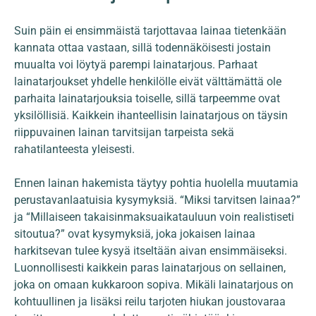
Suin päin ei ensimmäistä tarjottavaa lainaa tietenkään
kannata ottaa vastaan, sillä todennäköisesti jostain
muualta voi löytyä parempi lainatarjous. Parhaat
lainatarjoukset yhdelle henkilölle eivät välttämättä ole
parhaita lainatarjouksia toiselle, sillä tarpeemme ovat
yksilöllisiä. Kaikkein ihanteellisin lainatarjous on täysin
riippuvainen lainan tarvitsijan tarpeista sekä
rahatilanteesta yleisesti.
Ennen lainan hakemista täytyy pohtia huolella muutamia
perustavanlaatuisia kysymyksiä. “Miksi tarvitsen lainaa?”
ja “Millaiseen takaisinmaksuaikatauluun voin realistiseti
sitoutua?” ovat kysymyksiä, joka jokaisen lainaa
harkitsevan tulee kysyä itseltään aivan ensimmäiseksi.
Luonnollisesti kaikkein paras lainatarjous on sellainen,
joka on omaan kukkaroon sopiva. Mikäli lainatarjous on
kohtuullinen ja lisäksi reilu tarjoten hiukan joustovaraa