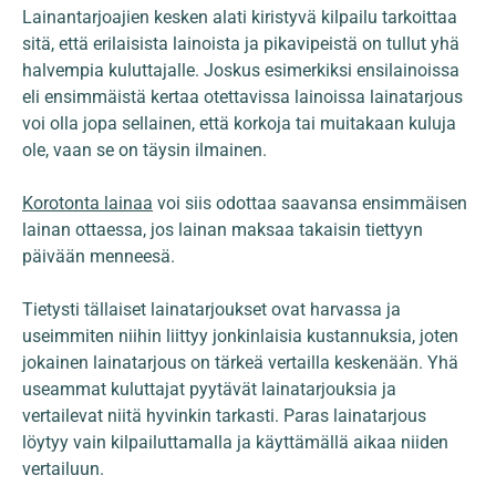
Lainantarjoajien kesken alati kiristyvä kilpailu tarkoittaa
sitä, että erilaisista lainoista ja pikavipeistä on tullut yhä
halvempia kuluttajalle. Joskus esimerkiksi ensilainoissa
eli ensimmäistä kertaa otettavissa lainoissa lainatarjous
voi olla jopa sellainen, että korkoja tai muitakaan kuluja
ole, vaan se on täysin ilmainen.
Korotonta lainaa
voi siis odottaa saavansa ensimmäisen
lainan ottaessa, jos lainan maksaa takaisin tiettyyn
päivään menneesä.
Tietysti tällaiset lainatarjoukset ovat harvassa ja
useimmiten niihin liittyy jonkinlaisia kustannuksia, joten
jokainen lainatarjous on tärkeä vertailla keskenään. Yhä
useammat kuluttajat pyytävät lainatarjouksia ja
vertailevat niitä hyvinkin tarkasti. Paras lainatarjous
löytyy vain kilpailuttamalla ja käyttämällä aikaa niiden
vertailuun.