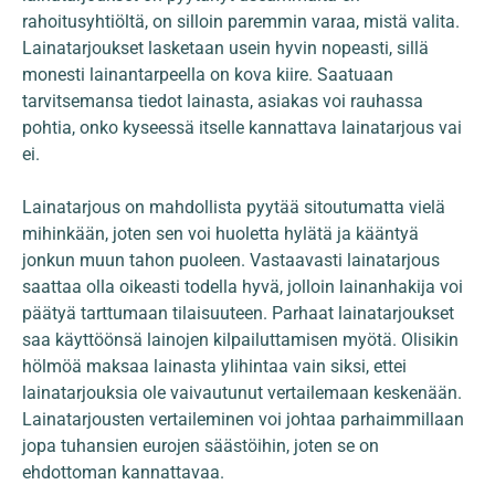
rahoitusyhtiöltä, on silloin paremmin varaa, mistä valita.
Lainatarjoukset lasketaan usein hyvin nopeasti, sillä
monesti lainantarpeella on kova kiire. Saatuaan
tarvitsemansa tiedot lainasta, asiakas voi rauhassa
pohtia, onko kyseessä itselle kannattava lainatarjous vai
ei.
Lainatarjous on mahdollista pyytää sitoutumatta vielä
mihinkään, joten sen voi huoletta hylätä ja kääntyä
jonkun muun tahon puoleen. Vastaavasti lainatarjous
saattaa olla oikeasti todella hyvä, jolloin lainanhakija voi
päätyä tarttumaan tilaisuuteen. Parhaat lainatarjoukset
saa käyttöönsä lainojen kilpailuttamisen myötä. Olisikin
hölmöä maksaa lainasta ylihintaa vain siksi, ettei
lainatarjouksia ole vaivautunut vertailemaan keskenään.
Lainatarjousten vertaileminen voi johtaa parhaimmillaan
jopa tuhansien eurojen säästöihin, joten se on
ehdottoman kannattavaa.