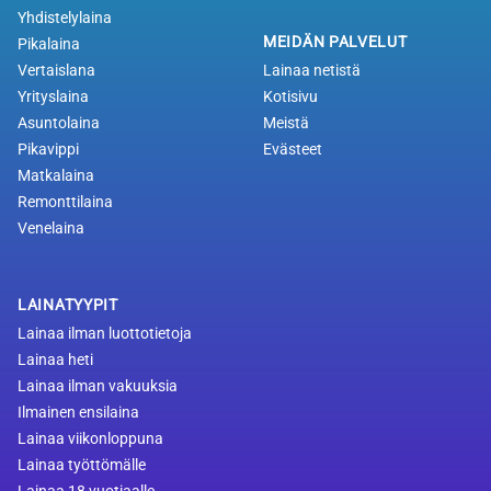
Yhdistelylaina
MEIDÄN PALVELUT
Pikalaina
Vertaislana
Lainaa netistä
Yrityslaina
Kotisivu
Asuntolaina
Meistä
Pikavippi
Evästeet
Matkalaina
Remonttilaina
Venelaina
LAINATYYPIT
Lainaa ilman luottotietoja
Lainaa heti
Lainaa ilman vakuuksia
Ilmainen ensilaina
Lainaa viikonloppuna
Lainaa työttömälle