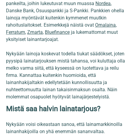
pankeilta, joihin lukeutuvat muun muassa
Nordea
,
Danske Bank, Osuuspankki ja S-Pankki. Pankkien ohella
lainoja myöntävät kuitenkin kymmenet muutkin
rahoituslaitokset. Esimerkkejä näistä ovat
Omalaina
,
Ferratum
,
Zmarta
,
Bluefinance
ja lukemattomat muut
yksityiset lainantarjoajat.
Nykyään lainoja koskevat todella tiukat säädökset, joten
pyysipä lainatarjouksen mistä tahansa, voi kuluttaja olla
melko varma siitä, että kyseessä on luotettava ja reilu
firma. Kannattaa kuitenkin huomioida, että
lainanhakijaltakin edellytetään kunnollisuutta ja
nuhteettomuutta lainan takaisinmaksun osalta. Näin
molemmat osapuolet hyötyvät lainajärjestelyistä.
Mistä saa halvin lainatarjous?
Nykyään voisi oikeastaan sanoa, että lainamarkkinoilla
lainanhakijoilla on yhä enemmän sananvaltaa.