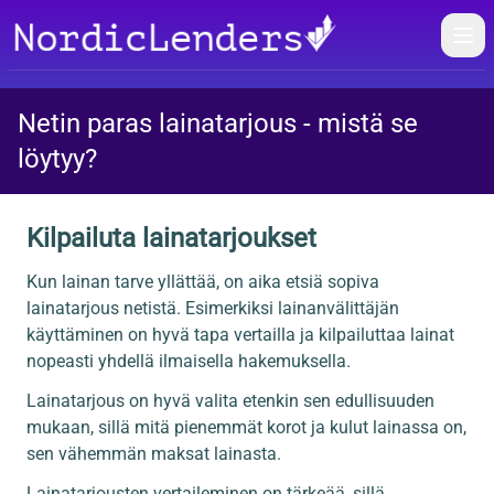
Öpp
Netin paras lainatarjous - mistä se
löytyy?
Kilpailuta lainatarjoukset
Kun lainan tarve yllättää, on aika etsiä sopiva
lainatarjous netistä. Esimerkiksi lainanvälittäjän
käyttäminen on hyvä tapa vertailla ja kilpailuttaa lainat
nopeasti yhdellä ilmaisella hakemuksella.
Lainatarjous on hyvä valita etenkin sen edullisuuden
mukaan, sillä mitä pienemmät korot ja kulut lainassa on,
sen vähemmän maksat lainasta.
Lainatarjousten vertaileminen on tärkeää, sillä