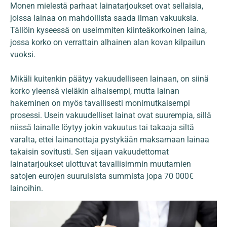
Monen mielestä parhaat lainatarjoukset ovat sellaisia,
joissa lainaa on mahdollista saada ilman vakuuksia.
Tällöin kyseessä on useimmiten kiinteäkorkoinen laina,
jossa korko on verrattain alhainen alan kovan kilpailun
vuoksi.
Mikäli kuitenkin päätyy vakuudelliseen lainaan, on siinä
korko yleensä vieläkin alhaisempi, mutta lainan
hakeminen on myös tavallisesti monimutkaisempi
prosessi. Usein vakuudelliset lainat ovat suurempia, sillä
niissä lainalle löytyy jokin vakuutus tai takaaja siltä
varalta, ettei lainanottaja pystykään maksamaan lainaa
takaisin sovitusti. Sen sijaan vakuudettomat
lainatarjoukset ulottuvat tavallisimmin muutamien
satojen eurojen suuruisista summista jopa 70 000€
lainoihin.