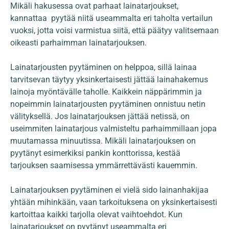
Mikäli hakusessa ovat parhaat lainatarjoukset,
kannattaa pyytää niitä useammalta eri taholta vertailun
vuoksi, jotta voisi varmistua siitä, että päätyy valitsemaan
oikeasti parhaimman lainatarjouksen.
Lainatarjousten pyytäminen on helppoa, sillä lainaa
tarvitsevan täytyy yksinkertaisesti jättää lainahakemus
lainoja myöntävälle taholle. Kaikkein näppärimmin ja
nopeimmin lainatarjousten pyytäminen onnistuu netin
välityksellä. Jos lainatarjouksen jättää netissä, on
useimmiten lainatarjous valmisteltu parhaimmillaan jopa
muutamassa minuutissa. Mikäli lainatarjouksen on
pyytänyt esimerkiksi pankin konttorissa, kestää
tarjouksen saamisessa ymmärrettävästi kauemmin.
Lainatarjouksen pyytäminen ei vielä sido lainanhakijaa
yhtään mihinkään, vaan tarkoituksena on yksinkertaisesti
kartoittaa kaikki tarjolla olevat vaihtoehdot. Kun
lainatarjoukset on pyytänyt useammalta eri