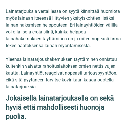
Lainatarjouksia vertaillessa on syytä kiinnittää huomiota
myös lainaan itseensä liittyvien yksityiskohtien lisäksi
lainan hakemisen helppouteen. Eri lainayhtiöiden välillä
voi olla isoja eroja siinä, kuinka helppoa
lainahakemuksen täyttäminen on ja miten nopeasti firma
tekee päätöksensä lainan myöntämisestä.
Yleensä lainatarjoushakemuksen täyttäminen onnistuu
kuitenkin vaivatta rahoituslaitoksen omien nettisivujen
kautta. Lainayhtiöt reagoivat nopeasti tarjouspyyntöön,
eikä sitä pyytäneen tarvitse kovinkaan kauaa odotella
lainatarjouksia.
Jokaisella lainatarjouksella on sekä
hyviä että mahdollisesti huonoja
puolia.