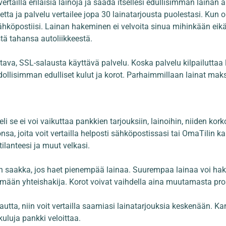
vertailla erilaisia lainoja ja saada itsellesi edullisimman lainan 
ta ja palvelu vertailee jopa 30 lainatarjousta puolestasi. Kun o
sähköpostiisi. Lainan hakeminen ei velvoita sinua mihinkään eikä 
stä tahansa autoliikkeestä.
ava, SSL-salausta käyttävä palvelu. Koska palvelu kilpailuttaa la
dollisimman edulliset kulut ja korot. Parhaimmillaan lainat maks
 eli se ei voi vaikuttaa pankkien tarjouksiin, lainoihin, niiden ko
sa, joita voit vertailla helposti sähköpostissasi tai OmaTilin kau
ilanteesi ja muut velkasi.
n saakka, jos haet pienempää lainaa. Suurempaa lainaa voi ha
säämään yhteishakija. Korot voivat vaihdella aina muutamasta pro
utta, niin voit vertailla saamiasi lainatarjouksia keskenään. 
kuluja pankki veloittaa.