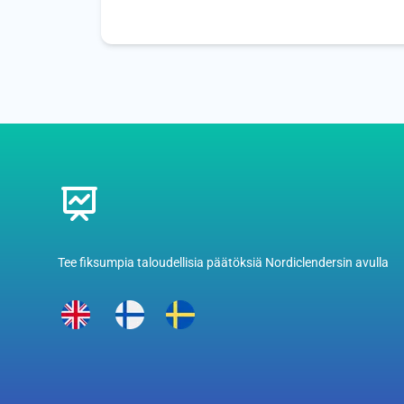
Footer
Tee fiksumpia taloudellisia päätöksiä Nordiclendersin avulla