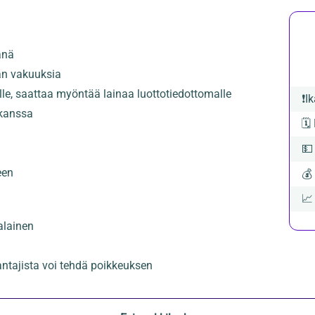
änä
an vakuuksia
ille, saattaa myöntää lainaa luottotiedottomalle
❗
Ik
 kanssa
🗓️

een
💰

alainen
ntajista voi tehdä poikkeuksen