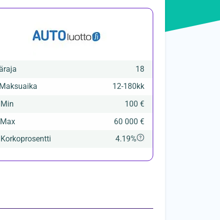
äraja
18
Maksuaika
12
-
180
kk

Min
100 €
Max
60 000 €

Korkoprosentti
4.19%