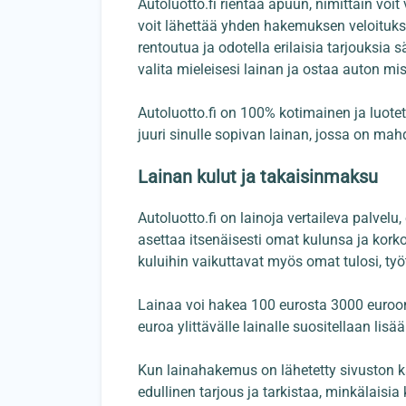
Autoluotto.fi rientää apuun, nimittäin voit 
voit lähettää yhden hakemuksen veloitukset
rentoutua ja odotella erilaisia tarjouksia 
valita mieleisesi lainan ja ostaa auton mi
Autoluotto.fi on 100% kotimainen ja luotett
juuri sinulle sopivan lainan, jossa on mah
Lainan kulut ja takaisinmaksu
Autoluotto.fi on lainoja vertaileva palvelu,
asettaa itsenäisesti omat kulunsa ja korkon
kuluihin vaikuttavat myös omat tulosi, työt
Lainaa voi hakea 100 eurosta 3000 euroo
euroa ylittävälle lainalle suositellaan li
Kun lainahakemus on lähetetty sivuston ka
edullinen tarjous ja tarkistaa, minkälaisia 