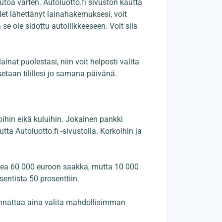
autoa varten. Autoluotto.fi sivuston kautta
let lähettänyt lainahakemuksesi, voit
se ole sidottu autoliikkeeseen. Voit siis
inat puolestasi, niin voit helposti valita
etaan tilillesi jo samana päivänä.
rkoihin eikä kuluihin. Jokainen pankki
tta Autoluotto.fi -sivustolla. Korkoihin ja
kea 60 000 euroon saakka, mutta 10 000
sentista 50 prosenttiin.
Kannattaa aina valita mahdollisimman