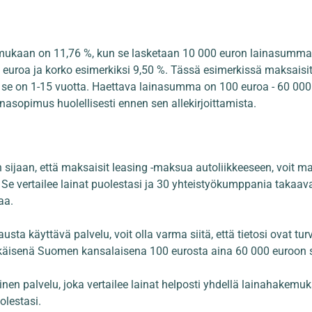
 mukaan on 11,76 %, kun se lasketaan 10 000 euron lainasummal
euroa ja korko esimerkiksi 9,50 %. Tässä esimerkissä maksaisit
ja se on 1-15 vuotta. Haettava lainasumma on 100 euroa - 60 000
inasopimus huolellisesti ennen sen allekirjoittamista.
sen sijaan, että maksaisit leasing -maksua autoliikkeeseen, voi
. Se vertailee lainat puolestasi ja 30 yhteistyökumppania takaa
aa.
ta käyttävä palvelu, voit olla varma siitä, että tietosi ovat tu
i-ikäisenä Suomen kansalaisena 100 eurosta aina 60 000 euroon
en palvelu, joka vertailee lainat helposti yhdellä lainahakemukse
olestasi.