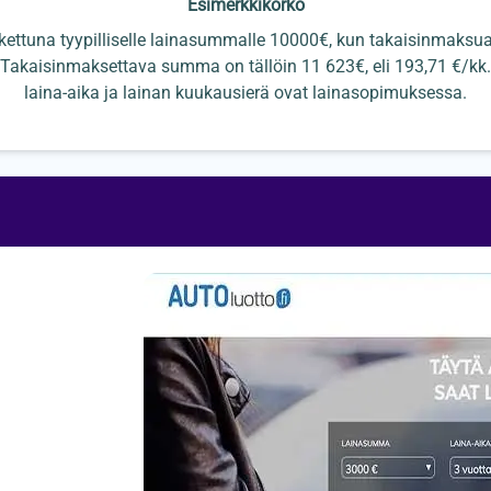
Esimerkkikorko
kettuna tyypilliselle lainasummalle 10000€, kun takaisinmaksuai
Takaisinmaksettava summa on tällöin 11 623€, eli 193,71 €/kk. 
laina-aika ja lainan kuukausierä ovat lainasopimuksessa.