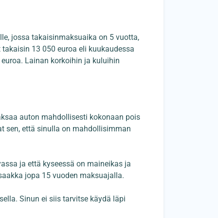
le, jossa takaisinmaksuaika on 5 vuotta,
 takaisin 13 050 euroa eli kuukaudessa
 euroa. Lainan korkoihin ja kuluihin
t maksaa auton mahdollisesti kokonaan pois
vat sen, että sinulla on mahdollisimman
rvassa ja että kyseessä on maineikas ja
 saakka jopa 15 vuoden maksuajalla.
lla. Sinun ei siis tarvitse käydä läpi