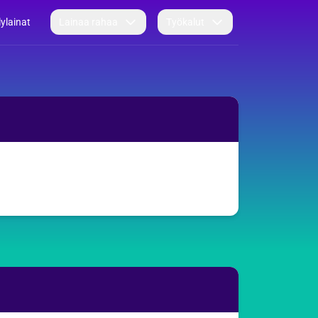
lylainat
Lainaa rahaa
Työkalut