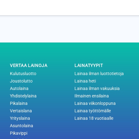
VERTAA LAINOJA
LAINATYYPIT
Kulutusluotto
Lainaa ilman luottotietoja
Joustolutto
Lainaa heti
Autolaina
Lainaa ilman vakuuksia
Yhdistelylaina
Ilmainen ensilaina
Pikalaina
Lainaa viikonloppuna
Vertaislana
Lainaa työttömälle
Yrityslaina
Lainaa 18 vuotiaalle
Asuntolaina
Pikavippi