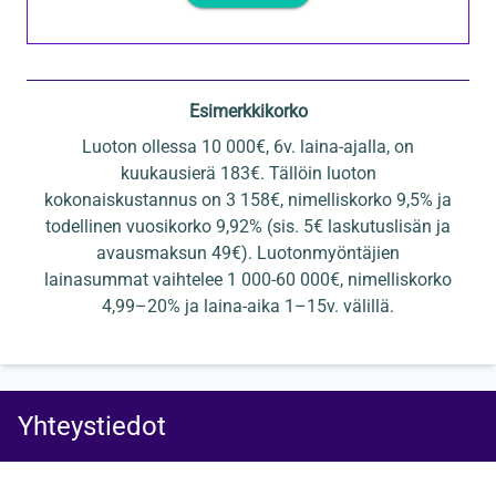
Esimerkkikorko
Luoton ollessa 10 000€, 6v. laina-ajalla, on
kuukausierä 183€. Tällöin luoton
kokonaiskustannus on 3 158€, nimelliskorko 9,5% ja
todellinen vuosikorko 9,92% (sis. 5€ laskutuslisän ja
avausmaksun 49€). Luotonmyöntäjien
lainasummat vaihtelee 1 000-60 000€, nimelliskorko
4,99–20% ja laina-aika 1–15v. välillä.
Yhteystiedot