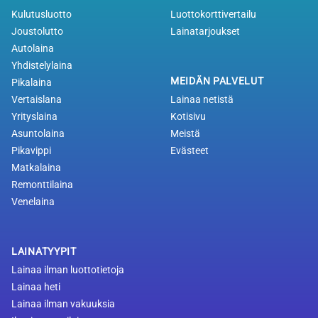
Kulutusluotto
Luottokorttivertailu
Joustolutto
Lainatarjoukset
Autolaina
Yhdistelylaina
MEIDÄN PALVELUT
Pikalaina
Vertaislana
Lainaa netistä
Yrityslaina
Kotisivu
Asuntolaina
Meistä
Pikavippi
Evästeet
Matkalaina
Remonttilaina
Venelaina
LAINATYYPIT
Lainaa ilman luottotietoja
Lainaa heti
Lainaa ilman vakuuksia