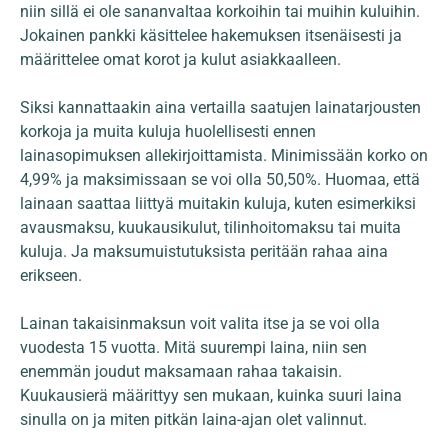
niin sillä ei ole sananvaltaa korkoihin tai muihin kuluihin.
Jokainen pankki käsittelee hakemuksen itsenäisesti ja
määrittelee omat korot ja kulut asiakkaalleen.
Siksi kannattaakin aina vertailla saatujen lainatarjousten
korkoja ja muita kuluja huolellisesti ennen
lainasopimuksen allekirjoittamista. Minimissään korko on
4,99% ja maksimissaan se voi olla 50,50%. Huomaa, että
lainaan saattaa liittyä muitakin kuluja, kuten esimerkiksi
avausmaksu, kuukausikulut, tilinhoitomaksu tai muita
kuluja. Ja maksumuistutuksista peritään rahaa aina
erikseen.
Lainan takaisinmaksun voit valita itse ja se voi olla
vuodesta 15 vuotta. Mitä suurempi laina, niin sen
enemmän joudut maksamaan rahaa takaisin.
Kuukausierä määrittyy sen mukaan, kuinka suuri laina
sinulla on ja miten pitkän laina-ajan olet valinnut.