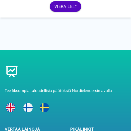
VIERAILE
Footer
Tee fiksumpia taloudellisia päätöksiä Nordiclendersin avulla
VERTAA LAINOJA
PIKALINKIT