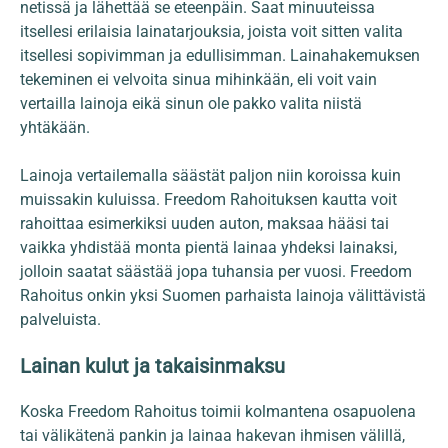
netissä ja lähettää se eteenpäin. Saat minuuteissa
itsellesi erilaisia lainatarjouksia, joista voit sitten valita
itsellesi sopivimman ja edullisimman. Lainahakemuksen
tekeminen ei velvoita sinua mihinkään, eli voit vain
vertailla lainoja eikä sinun ole pakko valita niistä
yhtäkään.
Lainoja vertailemalla säästät paljon niin koroissa kuin
muissakin kuluissa. Freedom Rahoituksen kautta voit
rahoittaa esimerkiksi uuden auton, maksaa hääsi tai
vaikka yhdistää monta pientä lainaa yhdeksi lainaksi,
jolloin saatat säästää jopa tuhansia per vuosi. Freedom
Rahoitus onkin yksi Suomen parhaista lainoja välittävistä
palveluista.
Lainan kulut ja takaisinmaksu
Koska Freedom Rahoitus toimii kolmantena osapuolena
tai välikätenä pankin ja lainaa hakevan ihmisen välillä,