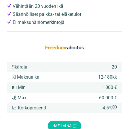
Vähintään 20 vuoden ikä
Säännölliset palkka- tai eläketulot
Ei maksuhäiriömerkintöjä
❗
Ikäraja
20
🗓️
Maksuaika
12
-
180
kk
💵
Min
1 000 €
💰
Max
60 000 €
📈
Korkoprosentti
4.5%
HAE LAINA