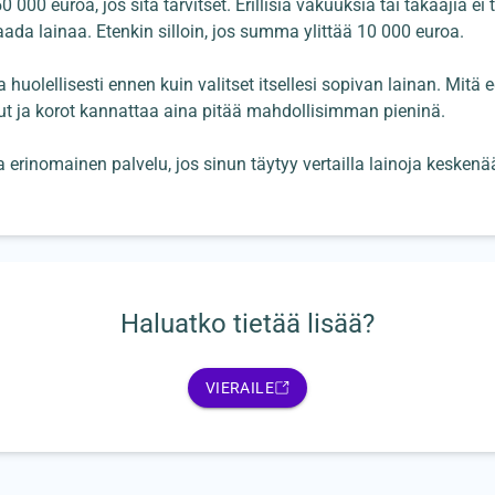
00 euroa, jos sitä tarvitset. Erillisiä vakuuksia tai takaajia ei
da lainaa. Etenkin silloin, jos summa ylittää 10 000 euroa.
a huolellisesti ennen kuin valitset itsellesi sopivan lainan. Mitä
t ja korot kannattaa aina pitää mahdollisimman pieninä.
a erinomainen palvelu, jos sinun täytyy vertailla lainoja keskenä
Haluatko tietää lisää?
VIERAILE