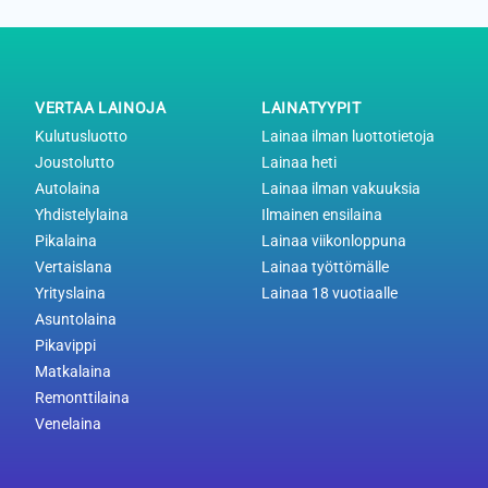
VERTAA LAINOJA
LAINATYYPIT
Kulutusluotto
Lainaa ilman luottotietoja
Joustolutto
Lainaa heti
Autolaina
Lainaa ilman vakuuksia
Yhdistelylaina
Ilmainen ensilaina
Pikalaina
Lainaa viikonloppuna
Vertaislana
Lainaa työttömälle
Yrityslaina
Lainaa 18 vuotiaalle
Asuntolaina
Pikavippi
Matkalaina
Remonttilaina
Venelaina