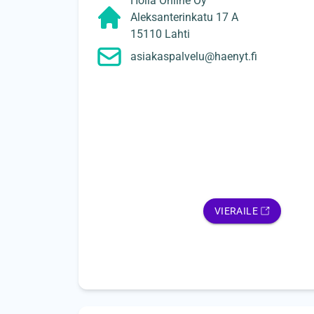
Holla Online Oy
Aleksanterinkatu 17 A
15110 Lahti
asiakaspalvelu@haenyt.fi
VIERAILE