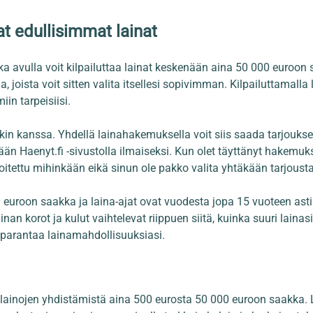
at edullisimmat lainat
onka avulla voit kilpailuttaa lainat keskenään aina 50 000 euroo
sia, joista voit sitten valita itsellesi sopivimman. Kilpailuttamalla
miin tarpeisiisi.
ankin kanssa. Yhdellä lainahakemuksella voit siis saada tarjouk
än Haenyt.fi -sivustolla ilmaiseksi. Kun olet täyttänyt hakemukse
oitettu mihinkään eikä sinun ole pakko valita yhtäkään tarjousta,
euroon saakka ja laina-ajat ovat vuodesta jopa 15 vuoteen asti. 
inan korot ja kulut vaihtelevat riippuen siitä, kuinka suuri lainasi
parantaa lainamahdollisuuksiasi.
ai lainojen yhdistämistä aina 500 eurosta 50 000 euroon saakka. 