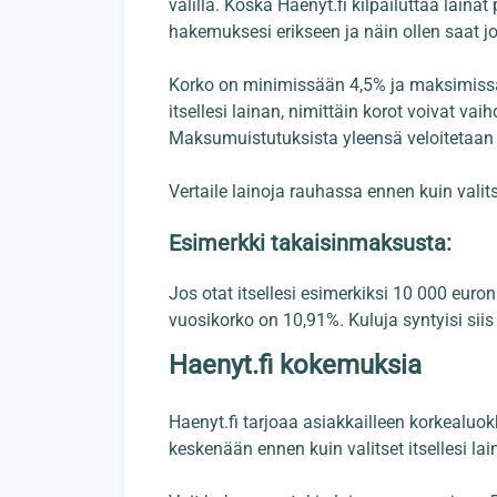
välillä. Koska Haenyt.fi kilpailuttaa laina
hakemuksesi erikseen ja näin ollen saat joka
Korko on minimissään 4,5% ja maksimissaan
itsellesi lainan, nimittäin korot voivat va
Maksumuistutuksista yleensä veloitetaan v
Vertaile lainoja rauhassa ennen kuin valit
Esimerkki takaisinmaksusta:
Jos otat itsellesi esimerkiksi 10 000 eur
vuosikorko on 10,91%. Kuluja syntyisi siis
Haenyt.fi kokemuksia
Haenyt.fi tarjoaa asiakkailleen korkealuokk
keskenään ennen kuin valitset itsellesi la