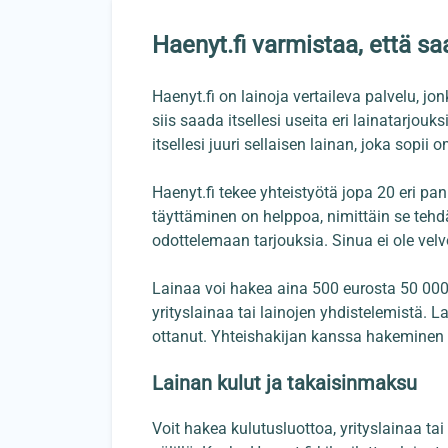
Haenyt.fi varmistaa, että sa
Haenyt.fi on lainoja vertaileva palvelu, j
siis saada itsellesi useita eri lainatarjouk
itsellesi juuri sellaisen lainan, joka sopii o
Haenyt.fi tekee yhteistyötä jopa 20 eri p
täyttäminen on helppoa, nimittäin se tehdä
odottelemaan tarjouksia. Sinua ei ole velv
Lainaa voi hakea aina 500 eurosta 50 000 
yrityslainaa tai lainojen yhdistelemistä. La
ottanut. Yhteishakijan kanssa hakeminen 
Lainan kulut ja takaisinmaksu
Voit hakea kulutusluottoa, yrityslainaa t