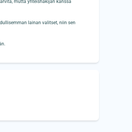
 tarvita, mutta yhteishakijan kanssa
 edullisemman lainan valitset, niin sen
än.