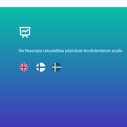
Footer
Tee fiksumpia taloudellisia päätöksiä Nordiclendersin avulla