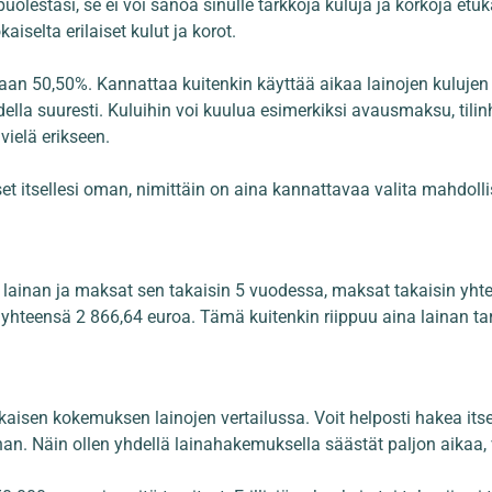
t puolestasi, se ei voi sanoa sinulle tarkkoja kuluja ja korkoja et
iselta erilaiset kulut ja korot.
 50,50%. Kannattaa kuitenkin käyttää aikaa lainojen kulujen ja
ihdella suuresti. Kuluihin voi kuulua esimerkiksi avausmaksu, til
ielä erikseen.
set itsellesi oman, nimittäin on aina kannattavaa valita mahdoll
on lainan ja maksat sen takaisin 5 vuodessa, maksat takaisin yht
 yhteensä 2 866,64 euroa. Tämä kuitenkin riippuu aina lainan tar
aisen kokemuksen lainojen vertailussa. Voit helposti hakea itselle
inan. Näin ollen yhdellä lainahakemuksella säästät paljon aikaa,