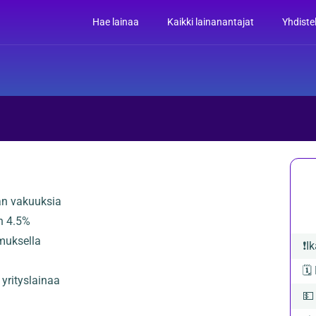
Hae lainaa
Kaikki lainanantajat
Yhdiste
an vakuuksia
n 4.5%
emuksella
❗
Ik
🗓️
 yrityslainaa
