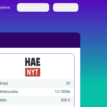
lylainat
Lainaa rahaa
Työkalut
äraja
20
Maksuaika
12
-
180
kk

Min
500 €