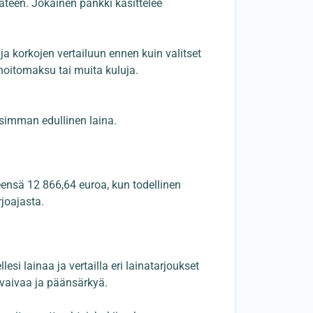
ukäteen. Jokainen pankki käsittelee
 korkojen vertailuun ennen kuin valitset
inhoitomaksu tai muita kuluja.
isimman edullinen laina.
eensä 12 866,64 euroa, kun todellinen
joajasta.
si lainaa ja vertailla eri lainatarjoukset
 vaivaa ja päänsärkyä.