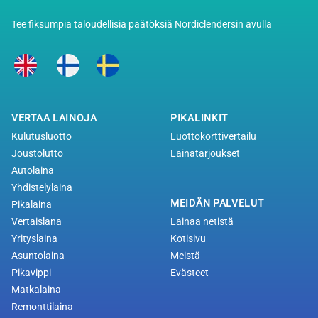
Tee fiksumpia taloudellisia päätöksiä Nordiclendersin avulla
VERTAA LAINOJA
PIKALINKIT
Kulutusluotto
Luottokorttivertailu
Joustolutto
Lainatarjoukset
Autolaina
Yhdistelylaina
MEIDÄN PALVELUT
Pikalaina
Vertaislana
Lainaa netistä
Yrityslaina
Kotisivu
Asuntolaina
Meistä
Pikavippi
Evästeet
Matkalaina
Remonttilaina