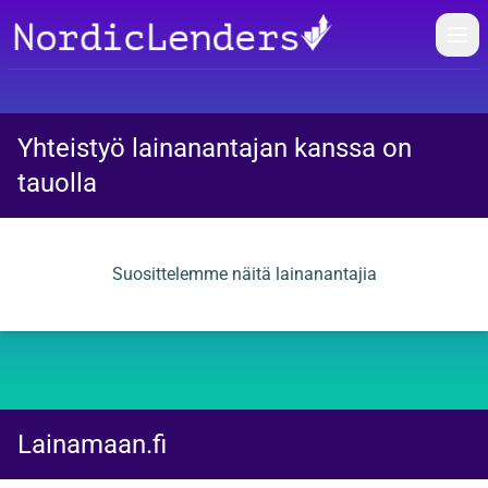
Öpp
Yhteistyö lainanantajan kanssa on
tauolla
Suosittelemme näitä lainanantajia
Lainamaan.fi