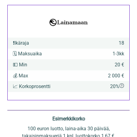
❗
Ikäraja
18
🗓️
Maksuaika
1
-
3
kk
💵
Min
20 €
💰
Max
2 000 €
📈
Korkoprosentti
20%
Esimerkkikorko
100 euron luotto, laina-aika 30 päivää,
takaisinmaksueriä 1 kpl, luottokorko 1,67 €,