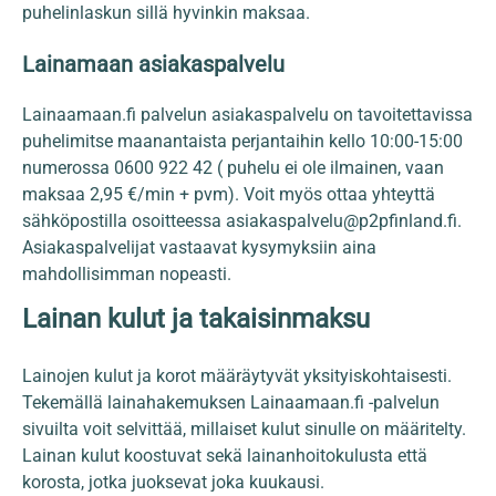
puhelinlaskun sillä hyvinkin maksaa.
Lainamaan asiakaspalvelu
Lainaamaan.fi palvelun asiakaspalvelu on tavoitettavissa
puhelimitse maanantaista perjantaihin kello 10:00-15:00
numerossa 0600 922 42 ( puhelu ei ole ilmainen, vaan
maksaa 2,95 €/min + pvm). Voit myös ottaa yhteyttä
sähköpostilla osoitteessa asiakaspalvelu@p2pfinland.fi.
Asiakaspalvelijat vastaavat kysymyksiin aina
mahdollisimman nopeasti.
Lainan kulut ja takaisinmaksu
Lainojen kulut ja korot määräytyvät yksityiskohtaisesti.
Tekemällä lainahakemuksen Lainaamaan.fi -palvelun
sivuilta voit selvittää, millaiset kulut sinulle on määritelty.
Lainan kulut koostuvat sekä lainanhoitokulusta että
korosta, jotka juoksevat joka kuukausi.