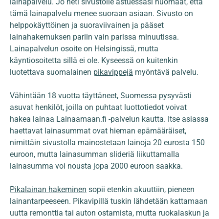
lainapalvelu. Jo heti sivustolle astuessasi huomaat, että
tämä lainapalvelu menee suoraan asiaan. Sivusto on
helppokäyttöinen ja suoraviivainen ja pääset
lainahakemuksen pariin vain parissa minuutissa.
Lainapalvelun osoite on Helsingissä, mutta
käyntiosoitetta sillä ei ole. Kyseessä on kuitenkin
luotettava suomalainen
pikavippejä
myöntävä palvelu.
Vähintään 18 vuotta täyttäneet, Suomessa pysyvästi
asuvat henkilöt, joilla on puhtaat luottotiedot voivat
hakea lainaa Lainaamaan.fi -palvelun kautta. Itse asiassa
haettavat lainasummat ovat hieman epämääräiset,
nimittäin sivustolla mainostetaan lainoja 20 eurosta 150
euroon, mutta lainasumman slideriä liikuttamalla
lainasumma voi nousta jopa 2000 euroon saakka.
Pikalainan hakeminen
sopii etenkin akuuttiin, pieneen
lainantarpeeseen. Pikavipillä tuskin lähdetään kattamaan
uutta remonttia tai auton ostamista, mutta ruokalaskun ja