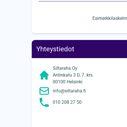
Esimerkkilaskelm
Yhteystiedot
Siltaraha Oy
Antinkatu 3 D, 7. krs.
00100 Helsinki
info@siltaraha.fi
010 208 27 50