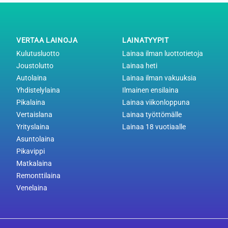
VERTAA LAINOJA
LAINATYYPIT
Kulutusluotto
Lainaa ilman luottotietoja
Joustolutto
Lainaa heti
Autolaina
Lainaa ilman vakuuksia
Yhdistelylaina
Ilmainen ensilaina
Pikalaina
Lainaa viikonloppuna
Vertaislana
Lainaa työttömälle
Yrityslaina
Lainaa 18 vuotiaalle
Asuntolaina
Pikavippi
Matkalaina
Remonttilaina
Venelaina