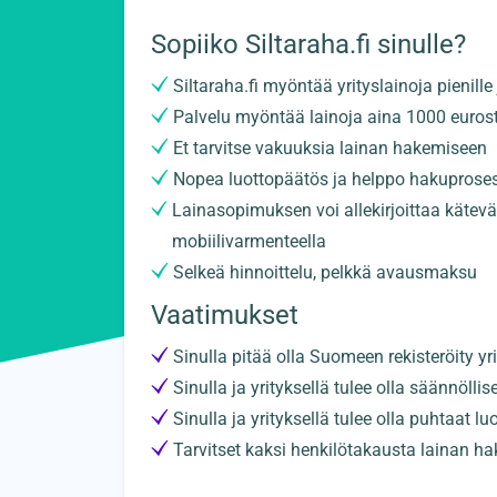
Sopiiko Siltaraha.fi sinulle?
Siltaraha.fi myöntää yrityslainoja pienille j
Palvelu myöntää lainoja aina 1000 euros
Et tarvitse vakuuksia lainan hakemiseen
Nopea luottopäätös ja helppo hakuprose
Lainasopimuksen voi allekirjoittaa kätevä
mobiilivarmenteella
Selkeä hinnoittelu, pelkkä avausmaksu
Vaatimukset
Sinulla pitää olla Suomeen rekisteröity yr
Sinulla ja yrityksellä tulee olla säännöllise
Sinulla ja yrityksellä tulee olla puhtaat lu
Tarvitset kaksi henkilötakausta lainan h