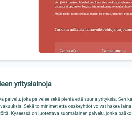
leen yrityslainoja
vä palvelu, joka palvelee sekä pieniä että suuria yrityksiä. Sen
akuuksia. Sekä toiminimet että osakeyhtiöt voivat hakea lainaa
töitä. Kyseessä on luotettava suomalainen palvelu, jonka pääkont