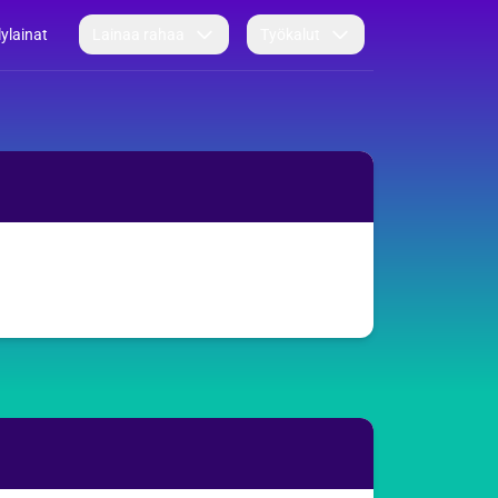
lylainat
Lainaa rahaa
Työkalut