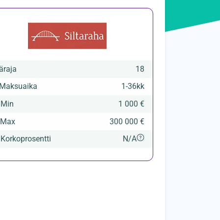
äraja
18
Maksuaika
1
-
36
kk

Min
1 000 €
Max
300 000 €

Korkoprosentti
N/A