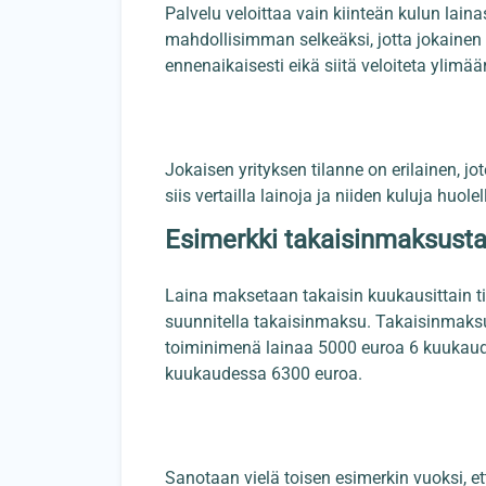
Palvelu veloittaa vain kiinteän kulun lainas
mahdollisimman selkeäksi, jotta jokainen
ennenaikaisesti eikä siitä veloiteta ylimäär
Jokaisen yrityksen tilanne on erilainen, jot
siis vertailla lainoja ja niiden kuluja huolell
Esimerkki takaisinmaksusta
Laina maksetaan takaisin kuukausittain tie
suunnitella takaisinmaksu. Takaisinmaksu
toiminimenä lainaa 5000 euroa 6 kuukaude
kuukaudessa 6300 euroa.
Sanotaan vielä toisen esimerkin vuoksi, 