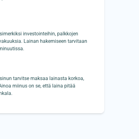
 esimerkiksi investointeihin, palkkojen
an vakuuksia. Lainan hakemiseen tarvitaan
minuutissa.
ei sinun tarvitse maksaa lainasta korkoa,
inoa miinus on se, että laina pitää
nkala.