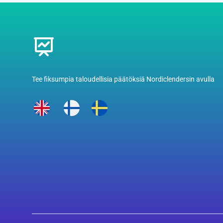
Footer
Tee fiksumpia taloudellisia päätöksiä Nordiclendersin avulla