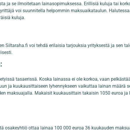
ta ja se ilmoitetaan lainasopimuksessa. Erillisiä kuluja tai korko
 yrittäjä voi suunnitella helpommin maksuaikataulun. Halutessa
äisiä kuluja.
en Siltaraha.fi voi tehdä erilaisia tarjouksia yrityksestä ja sen ta
isesti.
:
tyissä tasaerissä. Koska lainassa ei ole korkoa, vaan pelkästää
un ja kuukausittaiseen lyhennykseen vaikuttaa lainan määrä sek
n maksuajalla. Makaisit kuukausittain takaisin 1050 euroa ja 
että osakeyhtiö ottaa lainaa 100 000 euroa 36 kuukauden maksu