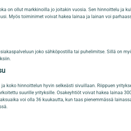
joka on ollut markkinoilla jo joitakin vuosia. Sen hinnoittelu ja k
si. Myös toiminimet voivat hakea lainaa ja lainan voi parhaassa
 asiakaspalveluun joko sähköpostilla tai puhelimitse. Sillä on my
ksiin.
su
 ja koko hinnoittelun hyvin selkeästi sivuillaan. Riippuen yrityk
itettu suurille yrityksille. Osakeyhtiöt voivat hakea lainaa 3
ksuaika voi olla 36 kuukautta, kun taas pienemmässä lainass
ssä.