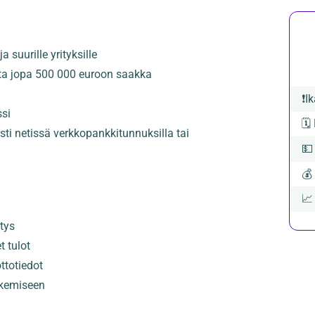
a suurille yrityksille
ta jopa 500 000 euroon saakka
❗
Ik
ssi
🗓️
sti netissä verkkopankkitunnuksilla tai

💰

itys
t tulot
ottotiedot
akemiseen